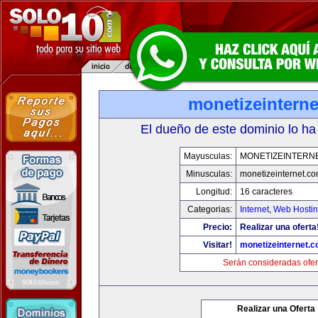
monetizeintern
El dueño de este dominio lo ha
Mayusculas:
MONETIZEINTERN
Minusculas:
monetizeinternet.c
Longitud:
16 caracteres
Categorias:
Internet
,
Web Hostin
Precio:
Realizar una oferta
Visitar!
monetizeinternet.
Serán consideradas ofer
Realizar una Oferta