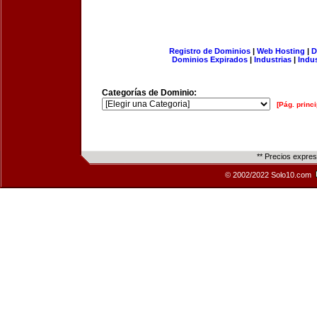
Registro de Dominios
|
Web Hosting
|
D
Dominios Expirados
|
Industrias
|
Indu
Categorías de Dominio:
[Pág. princi
** Precios expre
© 2002/2022 Solo10.com