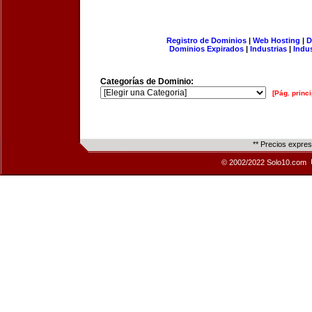
Registro de Dominios
|
Web Hosting
|
D
Dominios Expirados
|
Industrias
|
Indu
Categorías de Dominio:
[Pág. princi
** Precios expre
© 2002/2022 Solo10.com