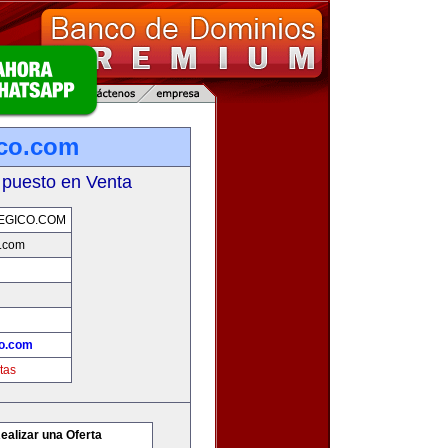
ico.com
 puesto en Venta
EGICO.COM
o.com
co.com
tas
ealizar una Oferta