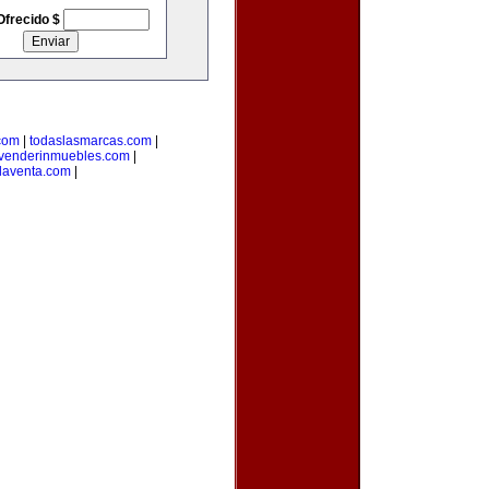
Ofrecido $
com
|
todaslasmarcas.com
|
venderinmuebles.com
|
laventa.com
|