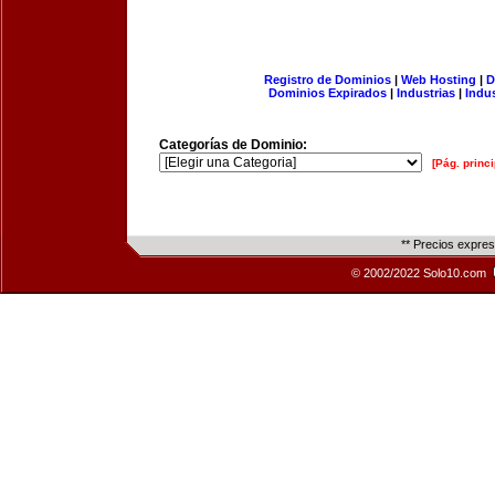
Registro de Dominios
|
Web Hosting
|
D
Dominios Expirados
|
Industrias
|
Indu
Categorías de Dominio:
[Pág. princi
** Precios expre
© 2002/2022 Solo10.com