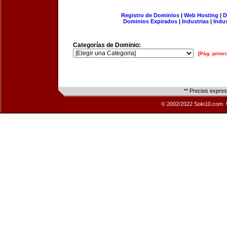
Registro de Dominios
|
Web Hosting
|
D
Dominios Expirados
|
Industrias
|
Indu
Categorías de Dominio:
[Pág. princi
** Precios expre
© 2002/2022 Solo10.com