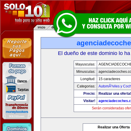
agenciadecoch
El dueño de este dominio lo ha
Mayusculas:
AGENCIADECOCH
Minusculas:
agenciadecoches.c
Longitud:
15 caracteres
Categorias:
AutomÃ³viles y Coc
Precio:
Realizar una oferta
Visitar!
agenciadecoches.
Serán consideradas ofer
Realizar una Oferta