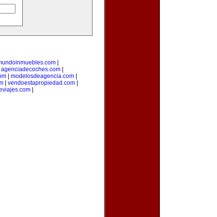
mundoinmuebles.com
|
|
agenciadecoches.com
|
com
|
modelosdeagencia.com
|
om
|
vendoestapropiedad.com
|
eviajes.com
|