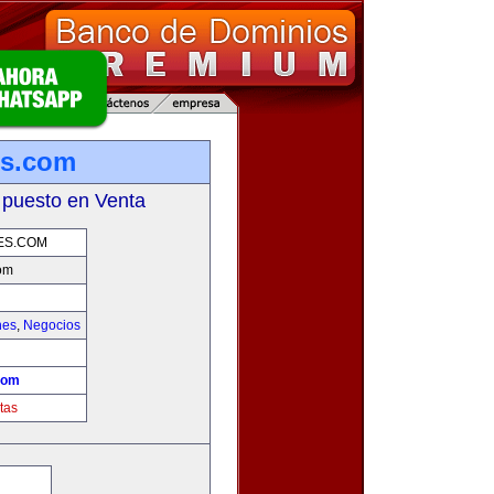
es.com
 puesto en Venta
ES.COM
om
hes
,
Negocios
!
com
tas