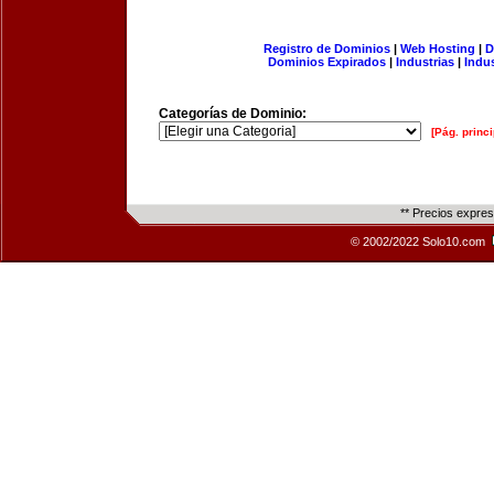
Registro de Dominios
|
Web Hosting
|
D
Dominios Expirados
|
Industrias
|
Indu
Categorías de Dominio:
[Pág. princi
** Precios expre
© 2002/2022 Solo10.com