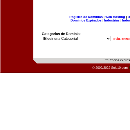
Registro de Dominios
|
Web Hosting
|
D
Dominios Expirados
|
Industrias
|
Indu
Categorías de Dominio:
[Pág. princi
** Precios expre
© 2002/2022 Solo10.com