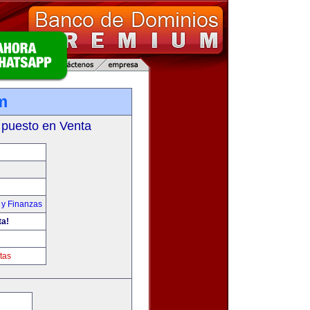
m
 puesto en Venta
 y Finanzas
ta!
tas