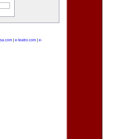
lsa.com
|
e-teatro.com
|
e-