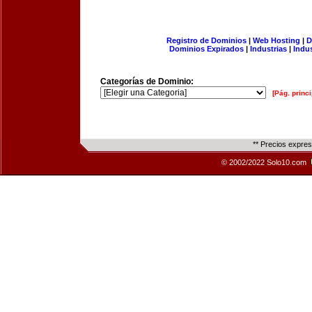
Registro de Dominios
|
Web Hosting
|
D
Dominios Expirados
|
Industrias
|
Indu
Categorías de Dominio:
[Pág. princi
** Precios expre
© 2002/2022 Solo10.com