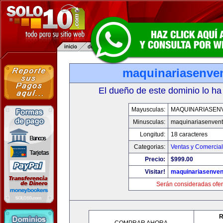
maquinariasenve
El dueño de este dominio lo ha
Mayusculas:
MAQUINARIASEN
Minusculas:
maquinariasenven
Longitud:
18 caracteres
Categorias:
Ventas y Comercial
Precio:
$999.00
Visitar!
maquinariasenve
Serán consideradas ofer
R