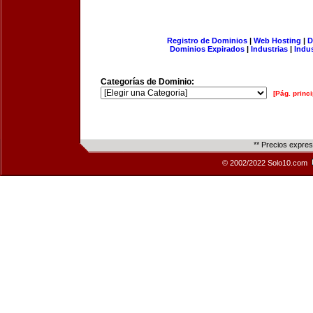
Registro de Dominios
|
Web Hosting
|
D
Dominios Expirados
|
Industrias
|
Indu
Categorías de Dominio:
[Pág. princi
** Precios expre
© 2002/2022 Solo10.com